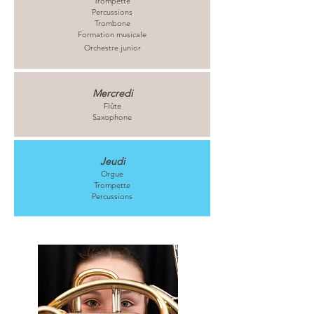
Trompette
Percussions
Trombone
Formation musicale
Orchestre junior
Mercredi
Flûte
Saxophone
Jeudi
Orgue
Trompette
Percussions