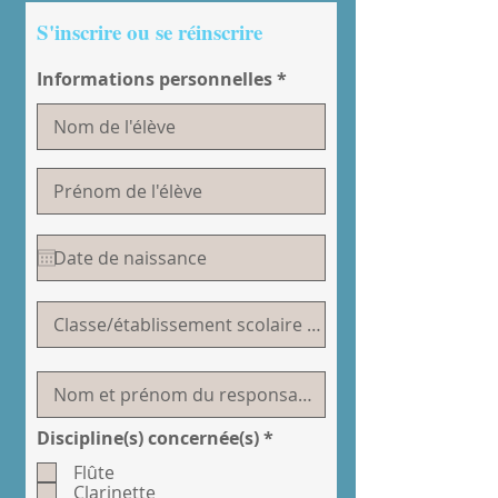
S'inscrire ou se réinscrire
Informations personnelles
R
Discipline(s) concernée(s)
*
e
Flûte
q
u
Clarinette