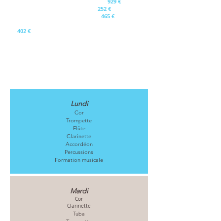
Formation instrumentale adulte =>
929 €
Élève orchestres d'harmonie =
>
252 €
Adulte orchestres d'harmonie =
>
465 €
Élèves orchestres d'harmonie si 2 instruments =
>
402 €
(A partir du deuxième enfant une réduction de
20% est appliquée)
Les cours en 2026/2027
Lundi
Cor
Trompette
Flûte
Clarinette
Accordéon
Percussions
Formation musicale
Mardi
Cor
Clarinette
Tuba