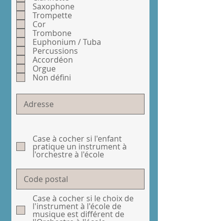
i
Saxophone
r
Trompette
e
Cor
d
Trombone
Euphonium / Tuba
Percussions
Accordéon
Orgue
Non défini
Case à cocher si l'enfant
pratique un instrument à
l'orchestre à l'école
Case à cocher si le choix de
l'instrument à l'école de
musique est différent de