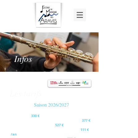
Infos
Les tarifs
Saison 2026/2027
Formation musicale et instrumentale pour
débutant =>
330
€
Formation musicale et instrumentale (30') =>
377 €
FM et FI si 2 instruments =
>
527 €
Location instrument 3 premières années =>
111 €
/an