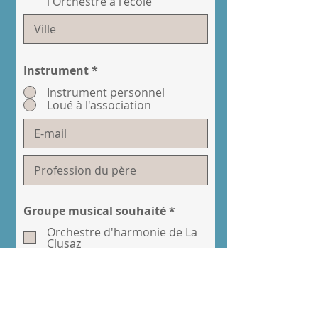
l'Orchestre à l'école
Instrument
*
Instrument personnel
Loué à l'association
R
Groupe musical souhaité
*
e
Orchestre d'harmonie de La
q
Clusaz
u
Orchestre d'harmonie du
i
Grand-Bornand
r
Orchestre d'harmonie de
e
Saint-Jean-de-Sixt
d
Non décidé, demande un
complément d'information